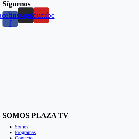
Síguenos
acebook-
Instagram
Youtube
f
SOMOS PLAZA TV
Somos
Programas
Contacto