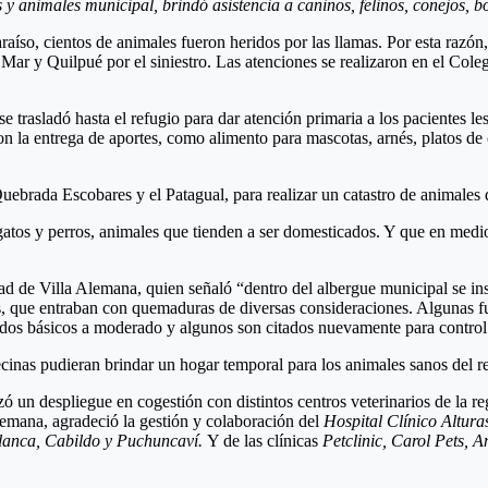
y animales municipal, brindó asistencia a caninos, felinos, conejos, b
araíso, cientos de animales fueron heridos por las llamas. Por esta raz
 Mar y Quilpué por el siniestro. Las atenciones se realizaron en el Co
trasladó hasta el refugio para dar atención primaria a los pacientes les
con la entrega de aportes, como alimento para mascotas, arnés, platos de 
uebrada Escobares y el Patagual, para realizar un catastro de animales d
atos y perros, animales que tienden a ser domesticados. Y que en medio
ad de Villa Alemana, quien señaló “dentro del albergue municipal se ins
as, que entraban con quemaduras de diversas consideraciones. Algunas fu
idados básicos a moderado y algunos son citados nuevamente para control
inas pudieran brindar un hogar temporal para los animales sanos del re
zó un despliegue en cogestión con distintos centros veterinarios de la r
Alemana, agradeció la gestión y colaboración del
Hospital Clínico Alturas
lanca, Cabildo y Puchuncaví.
Y de las clínicas
Petclinic, Carol Pets, 