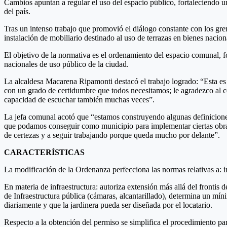
Cambios apuntan a regular el uso del espacio público, fortaleciendo un
del país.
Tras un intenso trabajo que promovió el diálogo constante con los gre
instalación de mobiliario destinado al uso de terrazas en bienes nacio
El objetivo de la normativa es el ordenamiento del espacio comunal, fo
nacionales de uso público de la ciudad.
La alcaldesa Macarena Ripamonti destacó el trabajo logrado: “Esta es 
con un grado de certidumbre que todos necesitamos; le agradezco al co
capacidad de escuchar también muchas veces”.
La jefa comunal acotó que “estamos construyendo algunas definiciones 
que podamos conseguir como municipio para implementar ciertas obras,
de certezas y a seguir trabajando porque queda mucho por delante”.
CARACTERÍSTICAS
La modificación de la Ordenanza perfecciona las normas relativas a: i
En materia de infraestructura: autoriza extensión más allá del frontis d
de Infraestructura pública (cámaras, alcantarillado), determina un mín
diariamente y que la jardinera pueda ser diseñada por el locatario.
Respecto a la obtención del permiso se simplifica el procedimiento para