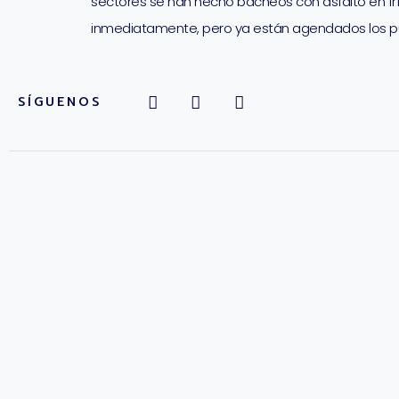
sectores se han hecho bacheos con asfalto en frí
inmediatamente, pero ya están agendados los pun
SÍGUENOS