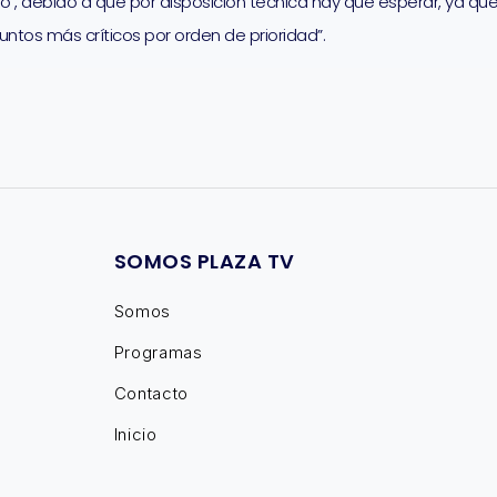
o , debido a que por disposición técnica hay que esperar, ya q
tos más críticos por orden de prioridad”.
SOMOS PLAZA TV
Somos
Programas
Contacto
Inicio