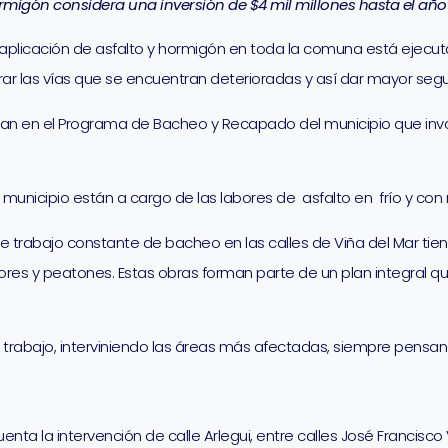
migón considera una inversión de $4 mil millones hasta el año
aplicación de asfalto y hormigón en toda la comuna está ejecuta
rar las vías que se encuentran deterioradas y así dar mayor segur
an en el Programa de Bacheo y Recapado del municipio que invol
municipio están a cargo de las labores de asfalto en frío y con m
 trabajo constante de bacheo en las calles de Viña del Mar tie
res y peatones. Estas obras forman parte de un plan integral qu
rabajo, interviniendo las áreas más afectadas, siempre pensan
uenta la intervención de calle Arlegui, entre calles José Francisc