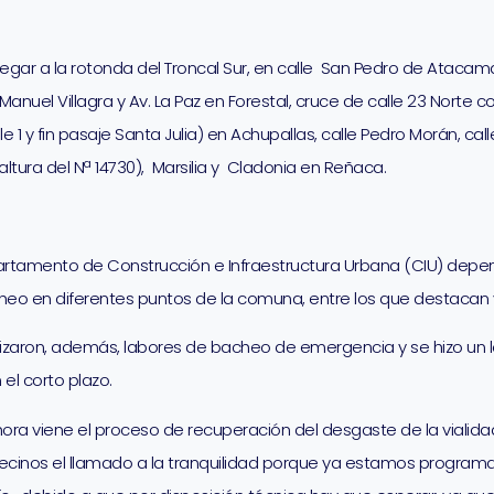
llegar a la rotonda del Troncal Sur, en calle San Pedro de Atac
uel Villagra y Av. La Paz en Forestal, cruce de calle 23 Norte con
le 1 y fin pasaje Santa Julia) en Achupallas, calle Pedro Morán, cal
(altura del Nª 14730), Marsilia y Cladonia en Reñaca.
artamento de Construcción e Infraestructura Urbana (CIU) depen
eo en diferentes puntos de la comuna, entre los que destacan v
realizaron, además, labores de bacheo de emergencia y se hizo un
 el corto plazo.
ahora viene el proceso de recuperación del desgaste de la viali
 vecinos el llamado a la tranquilidad porque ya estamos progra