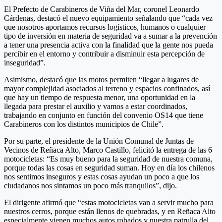
El Prefecto de Carabineros de Viña del Mar, coronel Leonardo
Cárdenas, destacó el nuevo equipamiento señalando que “cada vez
que nosotros aportamos recursos logísticos, humanos o cualquier
tipo de inversión en materia de seguridad va a sumar a la prevención
a tener una presencia activa con la finalidad que la gente nos pueda
percibir en el entorno y contribuir a disminuir esta percepción de
inseguridad”.
Asimismo, destacó que las motos permiten “llegar a lugares de
mayor complejidad asociados al terreno y espacios confinados, así
que hay un tiempo de respuesta menor, una oportunidad en la
llegada para prestar el auxilio y vamos a estar coordinados,
trabajando en conjunto en función del convenio OS14 que tiene
Carabineros con los distintos municipios de Chile”.
Por su parte, el presidente de la Unión Comunal de Juntas de
Vecinos de Reñaca Alto, Marco Castillo, felicitó la entrega de las 6
motocicletas: “Es muy bueno para la seguridad de nuestra comuna,
porque todas las cosas en seguridad suman. Hoy en día los chilenos
nos sentimos inseguros y estas cosas ayudan un poco a que los
ciudadanos nos sintamos un poco más tranquilos”, dijo.
El dirigente afirmó que “estas motocicletas van a servir mucho para
nuestros cerros, porque están llenos de quebradas, y en Reñaca Alto
especialmente vienen muchos autos robados y nuestra patrulla del