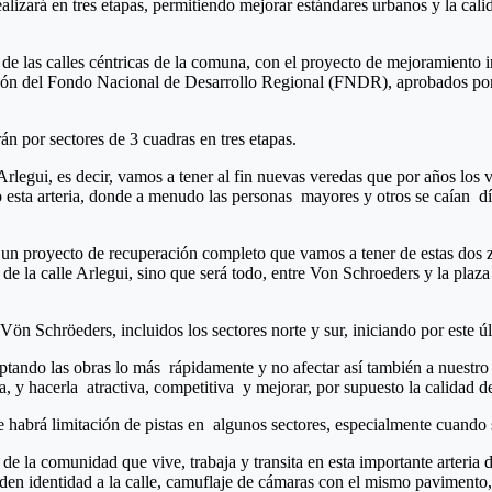
lizará en tres etapas, permitiendo mejorar estándares urbanos y la calid
 las calles céntricas de la comuna, con el proyecto de mejoramiento in
rsión del Fondo Nacional de Desarrollo Regional (FNDR), aprobados por 
n por sectores de 3 cuadras en tres etapas.
Arlegui, es decir, vamos a tener al fin nuevas veredas que por años los
o esta arteria, donde a menudo las personas mayores y otros se caían día
n proyecto de recuperación completo que vamos a tener de estas dos zo
de la calle Arlegui, sino que será todo, entre Von Schroeders y la plaz
 Vön Schröeders, incluidos los sectores norte y sur, iniciando por este ú
ando las obras lo más rápidamente y no afectar así también a nuestro 
, y hacerla atractiva, competitiva y mejorar, por supuesto la calidad 
e habrá limitación de pistas en algunos sectores, especialmente cuando 
a de la comunidad que vive, trabaja y transita en esta importante arteri
 den identidad a la calle, camuflaje de cámaras con el mismo pavimento,