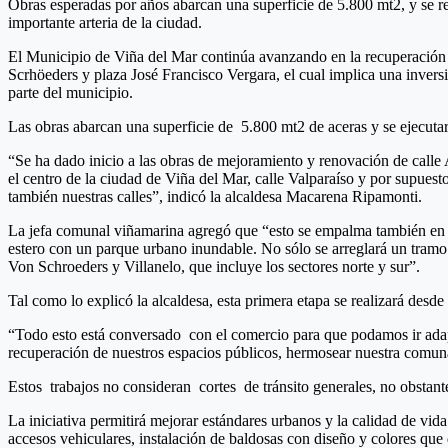
Obras esperadas por años abarcan una superficie de 5.800 mt2, y se rea
importante arteria de la ciudad.
El Municipio de Viña del Mar continúa avanzando en la recuperación de
Scrhöeders y plaza José Francisco Vergara, el cual implica una inve
parte del municipio.
Las obras abarcan una superficie de 5.800 mt2 de aceras y se ejecutará
“Se ha dado inicio a las obras de mejoramiento y renovación de calle 
el centro de la ciudad de Viña del Mar, calle Valparaíso y por supuest
también nuestras calles”, indicó la alcaldesa Macarena Ripamonti.
La jefa comunal viñamarina agregó que “esto se empalma también en u
estero con un parque urbano inundable. No sólo se arreglará un tramo 
Von Schroeders y Villanelo, que incluye los sectores norte y sur”.
Tal como lo explicó la alcaldesa, esta primera etapa se realizará desde
“Todo esto está conversado con el comercio para que podamos ir adapt
recuperación de nuestros espacios públicos, hermosear nuestra comuna
Estos trabajos no consideran cortes de tránsito generales, no obstant
La iniciativa permitirá mejorar estándares urbanos y la calidad de vid
accesos vehiculares, instalación de baldosas con diseño y colores que