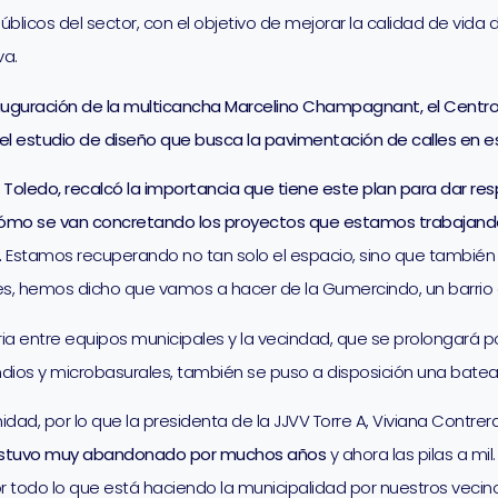
blicos del sector, con el objetivo de mejorar la calidad de vida 
va.
nauguración de la multicancha
Marcelino Champagnant, el Centro
 el estudio de diseño que busca la pavimentación de calles en es
ra Toledo, recalcó la importancia que tiene este plan para dar r
cómo se van concretando los proyectos que estamos trabajando
.
Estamos recuperando no tan solo el espacio, sino que también el
ales, hemos dicho que vamos a hacer de la Gumercindo, un barrio
ia entre equipos municipales y la vecindad, que se prolongará por
ios y microbasurales, también se puso a disposición una batea q
idad, por lo que la presidenta de la JJVV Torre A, Viviana Contr
estuvo muy abandonado por muchos años
y ahora las pilas a m
do lo que está haciendo la municipalidad por nuestros vecinos 