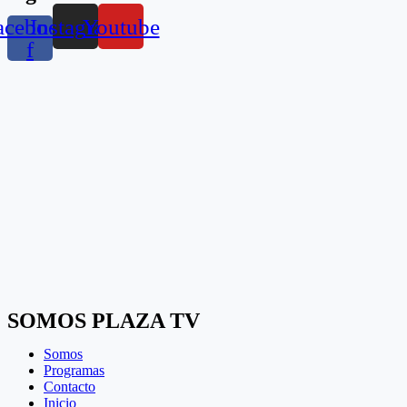
acebook-
Instagram
Youtube
f
SOMOS PLAZA TV
Somos
Programas
Contacto
Inicio