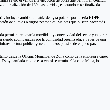
manas se dio el vamos a la ejecución de obras que permitirán concluir
zo de realización de 180 días corridos, esperando estar finalizadas
más, incluye cambio de matriz de agua potable por tubería HDPE,
alación de nuevos refugios peatonales. Mejoras que buscan hacer más
a permitirá retomar la movilidad y conectividad del sector y mejorar
tán siendo acompañadas por la comunidad organizada, a través de una
infraestructura pública generan nuevos puestos de empleo para la
 tanto desde la Oficina Municipal de Zona como de la empresa a cargo
stoy confiada en que esta vez sí se terminará la calle Matta, los