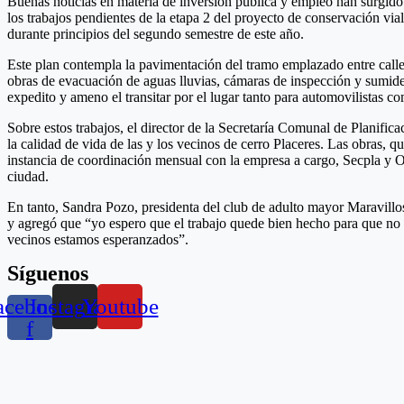
Buenas noticias en materia de inversión pública y empleo han surgido 
los trabajos pendientes de la etapa 2 del proyecto de conservación via
durante principios del segundo semestre de este año.
Este plan contempla la pavimentación del tramo emplazado entre call
obras de evacuación de aguas lluvias, cámaras de inspección y sumide
expedito y ameno el transitar por el lugar tanto para automovilistas c
Sobre estos trabajos, el director de la Secretaría Comunal de Planif
la calidad de vida de las y los vecinos de cerro Placeres. Las obras
instancia de coordinación mensual con la empresa a cargo, Secpla y O
ciudad.
En tanto, Sandra Pozo, presidenta del club de adulto mayor Maravill
y agregó que “yo espero que el trabajo quede bien hecho para que no e
vecinos estamos esperanzados”.
Síguenos
acebook-
Instagram
Youtube
f