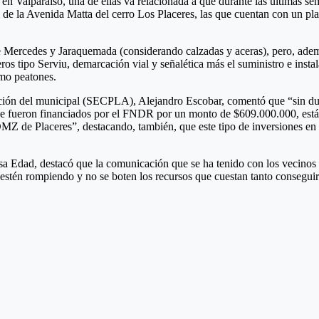
en Valparaíso, una de ellas va relacionada a que durante las últimas se
l de la Avenida Matta del cerro Los Placeres, las que cuentan con un pla
e Mercedes y Jaraquemada (considerando calzadas y aceras), pero, ade
ros tipo Serviu, demarcación vial y señalética más el suministro e inst
omo peatones.
icación del municipal (SECPLA), Alejandro Escobar, comentó que “sin dud
, que fueron financiados por el FNDR por un monto de $609.000.000, es
MZ de Placeres”, destacando, también, que este tipo de inversiones en 
osa Edad, destacó que la comunicación que se ha tenido con los vecinos
stén rompiendo y no se boten los recursos que cuestan tanto conseguir. E