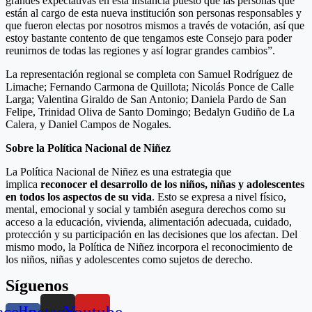
grandes expectativas en esta instancia puesto que las personas que
están al cargo de esta nueva institución son personas responsables y
que fueron electas por nosotros mismos a través de votación, así que
estoy bastante contento de que tengamos este Consejo para poder
reunirnos de todas las regiones y así lograr grandes cambios”.
La representación regional se completa con Samuel Rodríguez de
Limache; Fernando Carmona de Quillota; Nicolás Ponce de Calle
Larga; Valentina Giraldo de San Antonio; Daniela Pardo de San
Felipe, Trinidad Oliva de Santo Domingo; Bedalyn Gudiño de La
Calera, y Daniel Campos de Nogales.
Sobre la Política Nacional de Niñez
La Política Nacional de Niñez es una estrategia que
implica
reconocer el desarrollo de los niños, niñas y adolescentes
en todos los aspectos de su vida
. Esto se expresa a nivel físico,
mental, emocional y social y también asegura derechos como su
acceso a la educación, vivienda, alimentación adecuada, cuidado,
protección y su participación en las decisiones que los afectan. Del
mismo modo, la Política de Niñez incorpora el reconocimiento de
los niños, niñas y adolescentes como sujetos de derecho.
Síguenos
acebook-
Instagram
Youtube