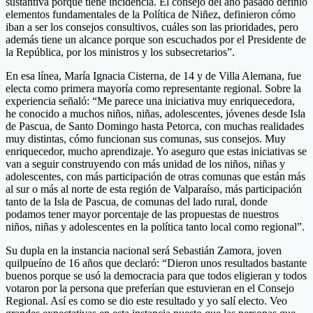
sustantiva porque tiene incidencia. El consejo del año pasado definió
elementos fundamentales de la Política de Niñez, definieron cómo
iban a ser los consejos consultivos, cuáles son las prioridades, pero
además tiene un alcance porque son escuchados por el Presidente de
la República, por los ministros y los subsecretarios”.
En esa línea, María Ignacia Cisterna, de 14 y de Villa Alemana, fue
electa como primera mayoría como representante regional. Sobre la
experiencia señaló: “Me parece una iniciativa muy enriquecedora,
he conocido a muchos niños, niñas, adolescentes, jóvenes desde Isla
de Pascua, de Santo Domingo hasta Petorca, con muchas realidades
muy distintas, cómo funcionan sus comunas, sus consejos. Muy
enriquecedor, mucho aprendizaje. Yo aseguro que estas iniciativas se
van a seguir construyendo con más unidad de los niños, niñas y
adolescentes, con más participación de otras comunas que están más
al sur o más al norte de esta región de Valparaíso, más participación
tanto de la Isla de Pascua, de comunas del lado rural, donde
podamos tener mayor porcentaje de las propuestas de nuestros
niños, niñas y adolescentes en la política tanto local como regional”.
Su dupla en la instancia nacional será Sebastián Zamora, joven
quilpueíno de 16 años que declaró: “Dieron unos resultados bastante
buenos porque se usó la democracia para que todos eligieran y todos
votaron por la persona que preferían que estuvieran en el Consejo
Regional. Así es como se dio este resultado y yo salí electo. Veo