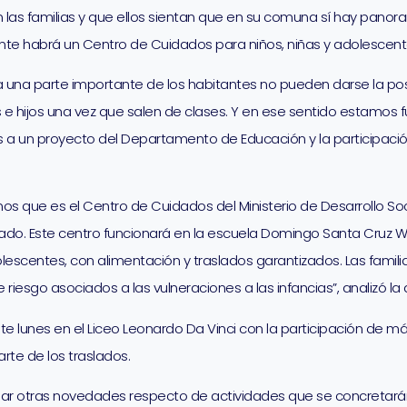
las familias y que ellos sientan que en su comuna sí hay pano
e habrá un Centro de Cuidados para niños, niñas y adolescent
na parte importante de los habitantes no pueden darse la posib
as e hijos una vez que salen de clases. Y en ese sentido estamo
 un proyecto del Departamento de Educación y la participación de
 que es el Centro de Cuidados del Ministerio de Desarrollo Soc
do. Este centro funcionará en la escuela Domingo Santa Cruz Wil
olescentes, con alimentación y traslados garantizados. Las fam
riesgo asociados a las vulneraciones a las infancias”, analizó la 
 lunes en el Liceo Leonardo Da Vinci con la participación de más
rte de los traslados.
gar otras novedades respecto de actividades que se concretarán