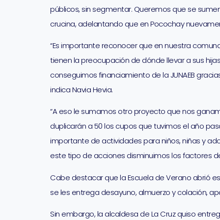
públicos, sin segmentar. Queremos que se sumen 
crucina, adelantando que en Pocochay nuevament
“Es importante reconocer que en nuestra comuna u
tienen la preocupación de dónde llevar a sus hij
conseguimos financiamiento de la JUNAEB gracias a
indica Navia Hevia.
“A eso le sumamos otro proyecto que nos ganamos
duplicarán a 50 los cupos que tuvimos el año pasa
importante de actividades para niños, niñas y ad
este tipo de acciones disminuimos los factores de 
Cabe destacar que la Escuela de Verano abrió este
se les entrega desayuno, almuerzo y colación, apa
Sin embargo, la alcaldesa de La Cruz quiso entre