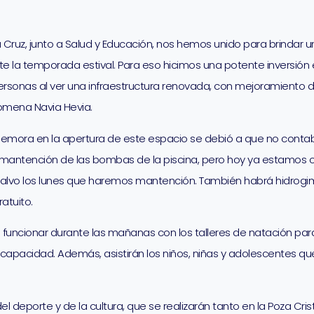
a Cruz, junto a Salud y Educación, nos hemos unido para brind
e la temporada estival. Para eso hicimos una potente inversión 
ersonas al ver una infraestructura renovada, con mejoramiento 
ilomena Navia Hevia.
demora en la apertura de este espacio se debió a que no contaba
 mantención de las bombas de la piscina, pero hoy ya estamo
salvo los lunes que haremos mantención. También habrá hidrogim
atuito.
funcionar durante las mañanas con los talleres de natación para 
capacidad. Además, asistirán los niños, niñas y adolescentes qu
 deporte y de la cultura, que se realizarán tanto en la Poza Cris