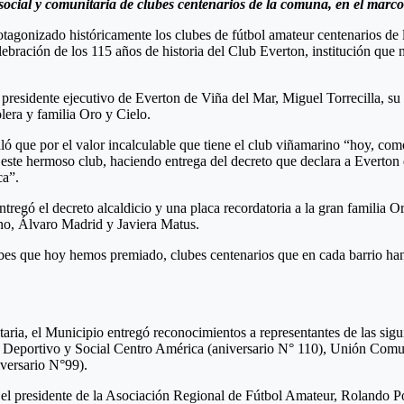
social y comunitaria de clubes centenarios de la comuna, en el marco
tagonizado históricamente los clubes de fútbol amateur centenarios de 
ebración de los 115 años de historia del Club Everton, institución que 
 presidente ejecutivo de Everton de Viña del Mar, Miguel Torrecilla, su 
lera y familia Oro y Cielo.
ló que por el valor incalculable que tiene el club viñamarino “hoy, c
este hermoso club, haciendo entrega del decreto que declara a Everton 
ca”.
tregó el decreto alcaldicio y una placa recordatoria a la gran familia O
ino, Álvaro Madrid y Javiera Matus.
es que hoy hemos premiado, clubes centenarios que en cada barrio han t
itaria, el Municipio entregó reconocimientos a representantes de las si
b Deportivo y Social Centro América (aniversario N° 110), Unión Comu
versario N°99).
o el presidente de la Asociación Regional de Fútbol Amateur, Rolando 