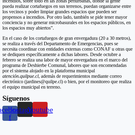
incendios, sobre todo en las zonas periurbanas, donde la gente
pueda realizar cortafuegos en sus terrenos, puedan organizarse entre
los vecinos y poder limpiar grandes espacios que pueden ser
propensos a incendios. Por otro lado, también se pide tener mayor
conciencia y no generar microbasurales en los espacios públicos, en
los espacios muy abiertos”.
En el caso de los cortafuegos de gran envergadura (20 a 30 metros),
se realiza a través del Departamento de Emergencias, pues se
necesita coordinar con entidades externas como CONAF u otras que
se dediquen específicamente a dichas labores. Desde octubre a
febrero se realiza una labor de mayor envergadura en el marco del
programa de Deshierbe Comunal, labores que son encomendadas
por el sistema alojado en la plataforma municipal
atención.quilpue.cl
, además de requerimientos mediante correo
electrónico (jardines@quilpe.cl) o bien, por el monitoreo que realiza
el equipo municipal en terreno.
Síguenos
acebook-
Instagram
Youtube
f