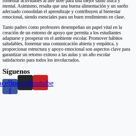
fomentar actividades al aire libre para una mejor salud física y
mental. Asimismo, resalta que una buena alimentación y un sueño
adecuado consolidan el aprendizaje y contribuyen al bienestar
emocional, siendo esenciales para un buen rendimiento en clase.
Tanto padres como profesores desempeñan un papel vital en la
creación de un entorno de apoyo que permita a los estudiantes
adaptarse y prosperar en el ambiente escolar. Promover hábitos
saludables, fomentar una comunicación abierta y empática, y
proporcionar estructura y apoyo emocional son aspectos clave para
garantizar un retorno exitoso a las aulas y un año escolar
satisfactorio para todos los involucrados.
Síguenos
acebook-
Instagram
Youtube
f