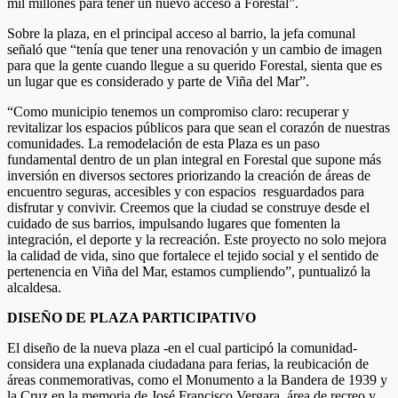
mil millones para tener un nuevo acceso a Forestal”.
Sobre la plaza, en el principal acceso al barrio, la jefa comunal
señaló que “tenía que tener una renovación y un cambio de imagen
para que la gente cuando llegue a su querido Forestal, sienta que es
un lugar que es considerado y parte de Viña del Mar”.
“Como municipio tenemos un compromiso claro: recuperar y
revitalizar los espacios públicos para que sean el corazón de nuestras
comunidades. La remodelación de esta Plaza es un paso
fundamental dentro de un plan integral en Forestal que supone más
inversión en diversos sectores priorizando la creación de áreas de
encuentro seguras, accesibles y con espacios resguardados para
disfrutar y convivir. Creemos que la ciudad se construye desde el
cuidado de sus barrios, impulsando lugares que fomenten la
integración, el deporte y la recreación. Este proyecto no solo mejora
la calidad de vida, sino que fortalece el tejido social y el sentido de
pertenencia en Viña del Mar, estamos cumpliendo”, puntualizó la
alcaldesa.
DISEÑO DE PLAZA PARTICIPATIVO
El diseño de la nueva plaza -en el cual participó la comunidad-
considera una explanada ciudadana para ferias, la reubicación de
áreas conmemorativas, como el Monumento a la Bandera de 1939 y
la Cruz en la memoria de José Francisco Vergara, área de recreo y