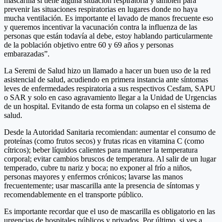
mascarilla si tiene alguna situación respiratoria y también para
prevenir las situaciones respiratorias en lugares donde no haya
mucha ventilación. Es importante el lavado de manos frecuente eso
y queremos incentivar la vacunación contra la influenza de las
personas que están todavía al debe, estoy hablando particularmente
de la población objetivo entre 60 y 69 años y personas
embarazadas”.
La Seremi de Salud hizo un llamado a hacer un buen uso de la red
asistencial de salud, acudiendo en primera instancia ante síntomas
leves de enfermedades respiratoria a sus respectivos Cesfam, SAPU
o SAR y solo en caso agravamiento llegar a la Unidad de Urgencias
de un hospital. Evitando de esta forma un colapso en el sistema de
salud.
Desde la Autoridad Sanitaria recomiendan: aumentar el consumo de
proteínas (como frutos secos) y frutas ricas en vitamina C (como
cítricos); beber líquidos calientes para mantener la temperatura
corporal; evitar cambios bruscos de temperatura. Al salir de un lugar
temperado, cubre tu nariz y boca; no exponer al frío a niños,
personas mayores y enfermos crónicos; lavarse las manos
frecuentemente; usar mascarilla ante la presencia de síntomas y
recomendablemente en el transporte público.
Es importante recordar que el uso de mascarilla es obligatorio en las
urgencias de hospitales públicos y privados. Por último, si ves a