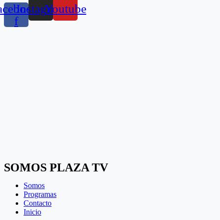
acebook-
Instagram
Youtube
f
SOMOS PLAZA TV
Somos
Programas
Contacto
Inicio