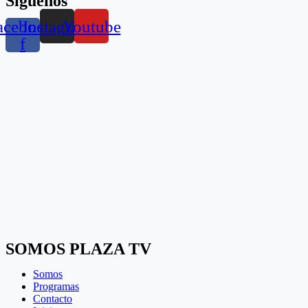
Síguenos
acebook-
Instagram
Youtube
f
SOMOS PLAZA TV
Somos
Programas
Contacto