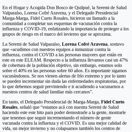
En el Hogar y Acogida Don Bosco de Quilpué, la Seremi de Salud
Valparaíso, Lorena Cofré Aravena, y el Delegado Presidencial
Marga-Marga, Fidel Cueto Rosales, hicieron un llamado a la
comunidad a completar sus esquemas de vacunación contra la
influenza y COVID-19, enfatizando la importancia de proteger a los
grupos de riesgo en el marco del invierno que se aproxima.
La Seremi de Salud Valparaíso,
Lorena Cofré Aravena
, sostuvo
que «acudimos con nuestros equipos a inmunizar contra la
influenza, contra el COVID a las personas mayores que están en
este en este ELEAM. Respecto a la influenza llevamos casi un 47%
de cobertura de la población objetivo, sin embargo, estamos solo
sobre el 40% en las personas sobre 60 años. Es importante sigamos
vacunándonos. Se nos vienen alertas de frío extremo y por lo tanto
se pueden incrementar sin duda las enfermedades respiratorias, por
lo que debemos seguir previniendo e ir acudiendo a vacunarnos a
nuestros centros de salud familiar más cercanos”.
En tanto, el Delegado Presidencial de Marga-Marga,
Fidel Cueto
Rosales
, señaló que “estamos acá con nuestra Seremi de Salud
haciendo este este hito para poder demostrarle a la gente, mostrarle
que tenemos que seguir incrementando el número de gente
vacunada contra la influenza y el COVID. Es una mejor calidad de
vida, un mejor invierno y no colapsamos también los centros de