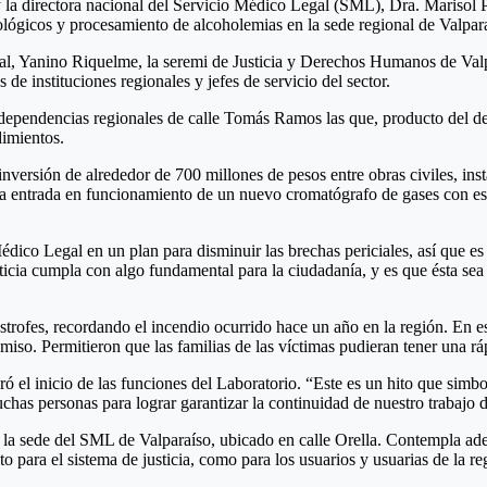
 la directora nacional del Servicio Médico Legal (SML), Dra. Marisol P
icológicos y procesamiento de alcoholemias
en la sede regional de Valpara
nal, Yanino Riquelme, la seremi de Justicia y Derechos Humanos de Valpa
e instituciones regionales y jefes de servicio del sector.
 dependencias regionales de calle Tomás Ramos las que, producto del det
dimientos.
inversión de alrededor de 700 millones de pesos entre obras civiles, i
 la entrada en funcionamiento de un nuevo cromatógrafo de gases con es
dico Legal en un plan para disminuir las brechas periciales, así que e
sticia cumpla con algo fundamental para la ciudadanía, y es que ésta sea 
trofes, recordando el incendio ocurrido hace un año en la región. En es
o. Permitieron que las familias de las víctimas pudieran tener una rápid
ró el inicio de las funciones del Laboratorio. “Este es un hito que simb
muchas personas para lograr garantizar la continuidad de nuestro trabajo 
 la sede del SML de Valparaíso, ubicado en calle Orella.
Contempla adec
to para el sistema de justicia, como para los usuarios y usuarias de la re