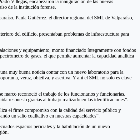
rado Villegas, encabezaron la inauguración de las nuevas
íso de la institución forense.
raíso, Paula Gutiérrez, el director regional del SML de Valparaíso,
erioro del edificio, presentaban problemas de infraestructura para
nstalaciones y equipamiento, monto financiado íntegramente con fondos
pectrómetro de gases, el que permite aumentar la capacidad analítica
s una muy buena noticia contar con un nuevo laboratorio para la
oportuna, veraz, objetiva, y asertiva. Y ahí el SML no solo es clave
e marco reconoció el trabajo de los funcionarios y funcionarias.
a respuesta gracias al trabajo realizado en las identificaciones”.
oliza el firme compromiso con la calidad del servicio público y
dando un salto cualitativo en nuestras capacidades”.
uados espacios periciales y la habilitación de un nuevo
gión.