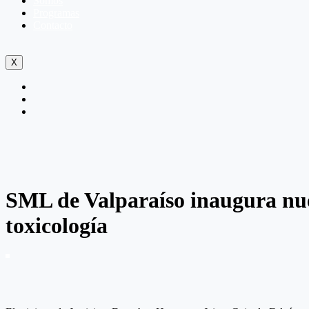
Somos
Programas
Contacto
X
SML de Valparaíso inaugura nue
toxicología