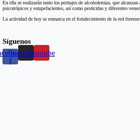
En ella se realizarán tanto los peritajes de alcoholemias, que alcanza
psicotrópicos y estupefacientes, así como pesticidas y diferentes ve
La actividad de hoy se enmarca en el fortalecimiento de la red foren
Síguenos
acebook-
Instagram
Youtube
f