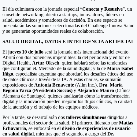
El día culminará con la jornada especial “
Conecta y Resuelve
”, un
sunset de networking abierto a startups, innovadores, líderes en
salud, académicos y tomadores de decisión. En este espacio se
presentarán las soluciones seleccionadas del Challenge Innova Salud
y se generarán oportunidades reales de colaboración.
SALUD DIGITAL, DATOS E INTELIGENCIA ARTIFICIAL
El
jueves 10 de julio
será la jornada más internacional del evento.
Abrirá con dos ponencias imperdibles: la del periodista y editor de
Digital Health,
Artur Olesch
, quien hablará sobre las tendencias
que configuran el. Mercado de la salud digital; y la de
María Isabel
Iñigo
, especialista argentina que abordará los desafíos éticos del uso
de datos clínicos a través de la IA. A estas charlas, se sumarán
exposiciones de
Antonia Benavente
(Allm Inc.),
Dra. María
Begoña Yarza (Presidenta Soccas)
y
Alejandro Mauro
(Clínica
Alemana de Santiago), quienes analizarán cómo la transformación
digital y la innovación pueden mejorar los flujos clínicos, la calidad
de la atención y el trabajo de los equipos médicos.
Por la tarde, se desarrollarán dos
talleres simultáneos
dirigidos a
profesionales del sector de la salud. El primero, liderado por
Matías
Echavarría
, se enfocará en
el diseño de experiencias de usuario
en salud digital
, mientras que el segundo, a cargo del
Dr.