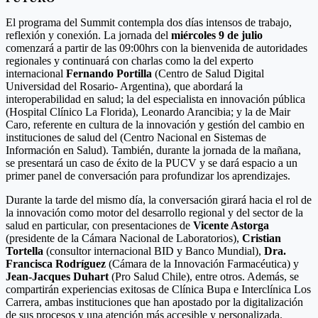
El programa del Summit contempla dos días intensos de trabajo,
reflexión y conexión. La jornada del
miércoles 9 de julio
comenzará a partir de las 09:00hrs con la bienvenida de autoridades
regionales y continuará con charlas como la del experto
internacional
Fernando Portilla
(Centro de Salud Digital
Universidad del Rosario- Argentina), que abordará la
interoperabilidad en salud; la del especialista en innovación pública
(Hospital Clínico La Florida), Leonardo Arancibia; y la de Mair
Caro, referente en cultura de la innovación y gestión del cambio en
instituciones de salud del (Centro Nacional en Sistemas de
Información en Salud). También, durante la jornada de la mañana,
se presentará un caso de éxito de la PUCV y se dará espacio a un
primer panel de conversación para profundizar los aprendizajes.
Durante la tarde del mismo día, la conversación girará hacia el rol de
la innovación como motor del desarrollo regional y del sector de la
salud en particular, con presentaciones de
Vicente Astorga
(presidente de la Cámara Nacional de Laboratorios),
Cristian
Tortella
(consultor internacional BID y Banco Mundial),
Dra.
Francisca Rodríguez
(Cámara de la Innovación Farmacéutica) y
Jean-Jacques Duhart
(Pro Salud Chile), entre otros. Además, se
compartirán experiencias exitosas de Clínica Bupa e Interclínica Los
Carrera, ambas instituciones que han apostado por la digitalización
de sus procesos y una atención más accesible y personalizada.