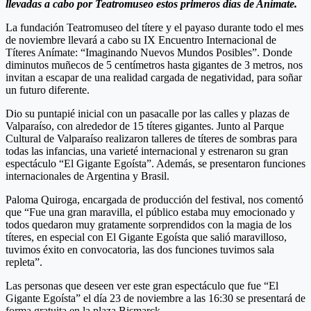
llevadas a cabo por Teatromuseo estos primeros días de Anímate.
La fundación Teatromuseo del títere y el payaso durante todo el mes
de noviembre llevará a cabo su IX Encuentro Internacional de
Títeres Anímate: “Imaginando Nuevos Mundos Posibles”. Donde
diminutos muñecos de 5 centímetros hasta gigantes de 3 metros, nos
invitan a escapar de una realidad cargada de negatividad, para soñar
un futuro diferente.
Dio su puntapié inicial con un pasacalle por las calles y plazas de
Valparaíso, con alrededor de 15 títeres gigantes. Junto al Parque
Cultural de Valparaíso realizaron talleres de títeres de sombras para
todas las infancias, una varieté internacional y estrenaron su gran
espectáculo “El Gigante Egoísta”. Además, se presentaron funciones
internacionales de Argentina y Brasil.
Paloma Quiroga, encargada de producción del festival, nos comentó
que “Fue una gran maravilla, el público estaba muy emocionado y
todos quedaron muy gratamente sorprendidos con la magia de los
títeres, en especial con El Gigante Egoísta que salió maravilloso,
tuvimos éxito en convocatoria, las dos funciones tuvimos sala
repleta”.
Las personas que deseen ver este gran espectáculo que fue “El
Gigante Egoísta” el día 23 de noviembre a las 16:30 se presentará de
forma gratuita en la plaza Bismarck.