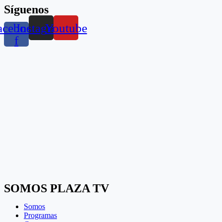
Síguenos
acebook-
Instagram
Youtube
f
SOMOS PLAZA TV
Somos
Programas