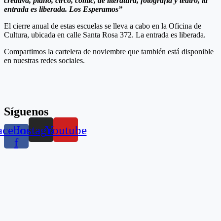
creativa, piano, circo, comic, de literatura, fotografía y teatro, la
entrada es liberada. Los Esperamos”
El cierre anual de estas escuelas se lleva a cabo en la Oficina de
Cultura, ubicada en calle Santa Rosa 372. La entrada es liberada.
Compartimos la cartelera de noviembre que también está disponible
en nuestras redes sociales.
Síguenos
acebook-
Instagram
Youtube
f