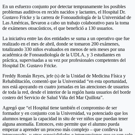
En un esfuerzo conjunto por detectar tempranamente los posibles
problemas auditivos en recién nacidos y lactantes, el Hospital Dr.
Gustavo Fricke y la carrera de Fonoaudiología de la Universidad de
Las Américas, llevaron a cabo un trabajo colaborativo para la toma
de exámenes otoacústicos, el que benefició a 130 usuarios.
La iniciativa entre las dos entidades se suma a un operativo que fue
realizado en el mes de abril, donde se tomaron 200 exámenes,
totalizando 330 niños evaluados en menos de seis meses por una
académica de Fonoaudiología de la UDLA, y 3 estudiantes en
práctica, supervisadas a su vez por profesionales competentes del
Hospital Dr. Gustavo Fricke.
Freddy Román Reyes, jefe (s) de la Unidad de Medicina Física y
Rehabilitación, comentó que la Universidad “en esta oportunidad,
nos está apoyando en cuatro jornadas en las atenciones de usuarios
de toda la red, desde el interior de la región hasta usuarios del borde
costero del Servicio de Salud Viña del Mar Quillota”.
Agregó que “el Hospital tiene también el compromiso de ser
formador y en conjunto con la Universidad, va potenciado que los
alumnos tengan la capacidad in situ de ver niños que puedan tener
alguna anomalía. Entonces, esto permite que el alumno pueda
empezar a aprender un proceso más complejo – que conlleva la
interconsulta- y otras especialidades e intervenciones que se ven solo