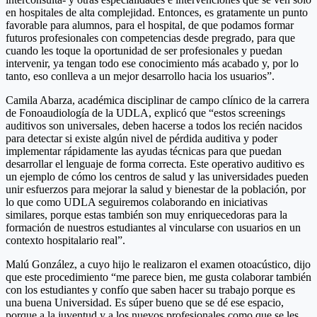
en hospitales de alta complejidad. Entonces, es gratamente un punto
favorable para alumnos, para el hospital, de que podamos formar
futuros profesionales con competencias desde pregrado, para que
cuando les toque la oportunidad de ser profesionales y puedan
intervenir, ya tengan todo ese conocimiento más acabado y, por lo
tanto, eso conlleva a un mejor desarrollo hacia los usuarios”.
Camila Abarza, académica disciplinar de campo clínico de la carrera
de Fonoaudiología de la UDLA, explicó que “estos screenings
auditivos son universales, deben hacerse a todos los recién nacidos
para detectar si existe algún nivel de pérdida auditiva y poder
implementar rápidamente las ayudas técnicas para que puedan
desarrollar el lenguaje de forma correcta. Este operativo auditivo es
un ejemplo de cómo los centros de salud y las universidades pueden
unir esfuerzos para mejorar la salud y bienestar de la población, por
lo que como UDLA seguiremos colaborando en iniciativas
similares, porque estas también son muy enriquecedoras para la
formación de nuestros estudiantes al vincularse con usuarios en un
contexto hospitalario real”.
Malú González, a cuyo hijo le realizaron el examen otoacústico, dijo
que este procedimiento “me parece bien, me gusta colaborar también
con los estudiantes y confío que saben hacer su trabajo porque es
una buena Universidad. Es súper bueno que se dé ese espacio,
porque a la juventud y a los nuevos profesionales como que se les