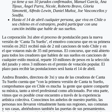
ya tiene a sus 10 jurados confirmados
, Manuel García, Ana
Tijoux, Ángel Parra, Nicole, Roberto Bravo, Gloria
Simonetti, Alfredo Lewin, Daniel Muñoz, Joe Vasconcellos y
Soulfia.
Hasta el 14 de abril cualquier persona, que viva en Chile o
sea chileno en el extranjero, podrá participar con una
canción inédita que hable de sus sueños.
La corporación 3xi abre el proceso de postulación para la nueva
versión de ‘Canta Tu Sueño’, el emotivo concurso que en su primera
versión en 2021 recibió más de 2 mil canciones de todo Chile y en
el que votaron más de 35 mil personas. El concurso, que está abierto
para todos los creadores que hablen de sus sueños en canciones de
cualquier estilo musical, reparte 10 millones de pesos en la selección
del jurado y otros 3 millones en el premio de votación popular. El
plazo para recibir las postulaciones será hasta el 14 de abril.
Andrea Brandes, directora de 3xi y una de las creadoras de Canta
Tu Sueño cuenta que “con la primera versión de Canta tu Sueño,
comprobamos que en Chile es mucha la gente que quiere compartir
su música, tanto a nivel profesional como aficionado. Por otra parte,
vimos que es posible crear encuentro a través de la experiencia
artística colectiva. Conocimos los anhelos de nuestro pueblo, las
personas nos llevaron virtualmente hasta sus regiones, sus comunas
y sus casas, abriéndonos también las puertas de sus pensamientos.