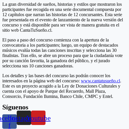
La gran diversidad de sueños, historias y estilos que mostraron los
participantes fue recogida en una serie documental compuesta por
12 capítulos que narran las historias de 12 concursantes. Esta serie
fue presentada en el evento de lanzamiento de la nueva versión del
concurso y está disponible para ser vista de manera gratuita en el
sitio web CantaTuSueño.cl.
El paso a paso del concurso comienza con la apertura de la
convocatoria a los participantes; luego, un equipo de destacados
músicos evalúa todas las canciones inscritas y selecciona las 30
finalistas. Tras ello, se abre un proceso para que la ciudadanía vote
por su canción favorita, la ganadora del público, y el jurado
selecciona sus 10 canciones ganadoras.
Los detalles y las bases del concurso las podrán conocer los
interesados en la página web del concurso:
www.cantatusueño.cl
.
Este es un proyecto acogido a la Ley de Donaciones Culturales y
cuenta con el apoyo de Parque del Recuerdo, Mall Plaza,
Consorcio, Fundación Ilumina, Banco Chile, CMPC y Entel.
Síguenos
acebook-
Instagram
Youtube
f