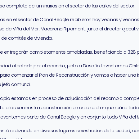
o completo de luminarias en el sector de las calles del sector.
ivas en el sector de Canal Beagle recibieron hoy vecinas y vecino
a de Viña del Mar, Macarena Ripamonti, junto al director ejecutivo
y de comités de vivienda.
e se entregarán completamente amobladas, beneficiando a 328 
ad afectada por el incendio, junto a Desafío Levantemos Chile, 
, para comenzar el Plan de Reconstrucción y vamos a hacer una id
a jefa comunal.
icipio estamos en proceso de adjudicación del recambio complet
to a los vecinos la reconstrucción en este sector que reúne t
levantemos parte de Canal Beagle y en conjunto todo Viña del M
está realizando en diversos lugares siniestrados de la ciudad, co