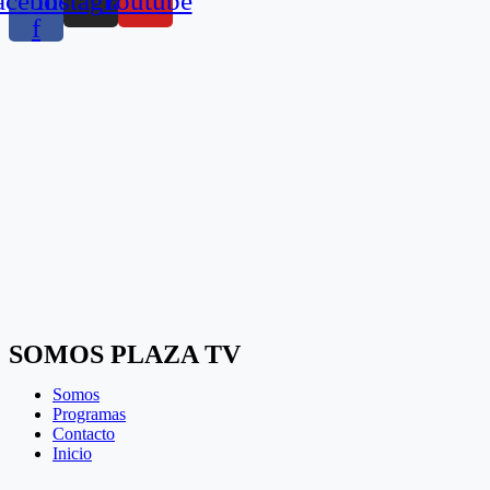
acebook-
Instagram
Youtube
f
SOMOS PLAZA TV
Somos
Programas
Contacto
Inicio