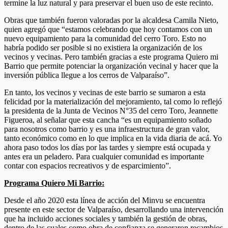
termine la luz natural y para preservar el buen uso de este recinto.
Obras que también fueron valoradas por la alcaldesa Camila Nieto,
quien agregó que “estamos celebrando que hoy contamos con un
nuevo equipamiento para la comunidad del cerro Toro. Esto no
habría podido ser posible si no existiera la organización de los
vecinos y vecinas. Pero también gracias a este programa Quiero mi
Barrio que permite potenciar la organización vecinal y hacer que la
inversión pública llegue a los cerros de Valparaíso”.
En tanto, los vecinos y vecinas de este barrio se sumaron a esta
felicidad por la materialización del mejoramiento, tal como lo reflejó
la presidenta de la Junta de Vecinos N°35 del cerro Toro, Jeannette
Figueroa, al señalar que esta cancha “es un equipamiento soñado
para nosotros como barrio y es una infraestructura de gran valor,
tanto económico como en lo que implica en la vida diaria de acá. Yo
ahora paso todos los días por las tardes y siempre está ocupada y
antes era un peladero. Para cualquier comunidad es importante
contar con espacios recreativos y de esparcimiento”.
Programa Quiero Mi Barrio:
Desde el año 2020 esta línea de acción del Minvu se encuentra
presente en este sector de Valparaíso, desarrollando una intervención
que ha incluido acciones sociales y también la gestión de obras,
dentro de las cuales como obra de confianza se generaron recambios