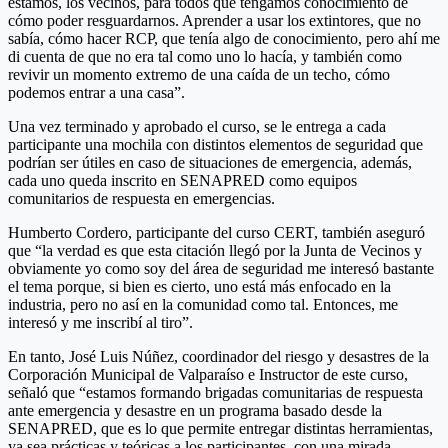
estamos, los vecinos, para todos que tengamos conocimiento de
cómo poder resguardarnos. Aprender a usar los extintores, que no
sabía, cómo hacer RCP, que tenía algo de conocimiento, pero ahí me
di cuenta de que no era tal como uno lo hacía, y también como
revivir un momento extremo de una caída de un techo, cómo
podemos entrar a una casa”.
Una vez terminado y aprobado el curso, se le entrega a cada
participante una mochila con distintos elementos de seguridad que
podrían ser útiles en caso de situaciones de emergencia, además,
cada uno queda inscrito en SENAPRED como equipos
comunitarios de respuesta en emergencias.
Humberto Cordero, participante del curso CERT, también aseguró
que “la verdad es que esta citación llegó por la Junta de Vecinos y
obviamente yo como soy del área de seguridad me interesó bastante
el tema porque, si bien es cierto, uno está más enfocado en la
industria, pero no así en la comunidad como tal. Entonces, me
interesó y me inscribí al tiro”.
En tanto, José Luis Núñez, coordinador del riesgo y desastres de la
Corporación Municipal de Valparaíso e Instructor de este curso,
señaló que “estamos formando brigadas comunitarias de respuesta
ante emergencia y desastre en un programa basado desde la
SENAPRED, que es lo que permite entregar distintas herramientas,
ya sea prácticas y teóricas a los participantes, con una mirada