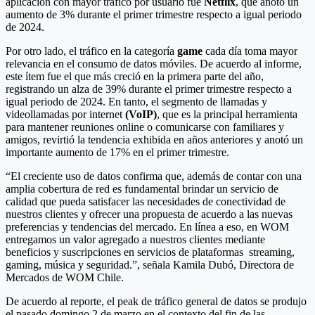
aplicación con mayor tráfico por usuario fue
Netflix
, que anotó un
aumento de 3% durante el primer trimestre respecto a igual periodo
de 2024.
Por otro lado, el tráfico en la categoría
game
cada día toma mayor
relevancia en el consumo de datos móviles. De acuerdo al informe,
este ítem fue el que más creció en la primera parte del año,
registrando un alza de 39% durante el primer trimestre respecto a
igual periodo de 2024. En tanto, el segmento de llamadas y
videollamadas por internet
(VoIP)
, que es la principal herramienta
para mantener reuniones online o comunicarse con familiares y
amigos, revirtió la tendencia exhibida en años anteriores y anotó un
importante aumento de 17% en el primer trimestre.
“El creciente uso de datos confirma que, además de contar con una
amplia cobertura de red es fundamental brindar un servicio de
calidad que pueda satisfacer las necesidades de conectividad de
nuestros clientes y ofrecer una propuesta de acuerdo a las nuevas
preferencias y tendencias del mercado. En línea a eso, en WOM
entregamos un valor agregado a nuestros clientes mediante
beneficios y suscripciones en servicios de plataformas streaming,
gaming, música y seguridad.”, señala Kamila Dubó, Directora de
Mercados de WOM Chile.
De acuerdo al reporte, el peak de tráfico general de datos se produjo
el pasado domingo 2 de marzo en el contexto del fin de las